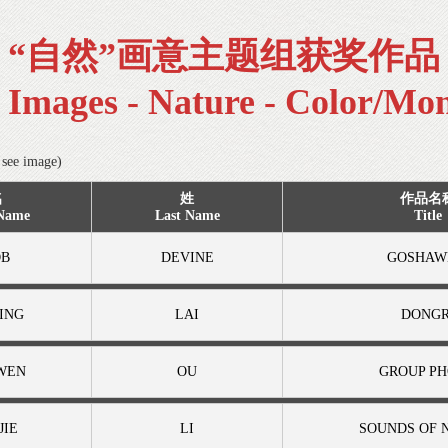
“自然”画意主题组获奖作品
d Images - Nature - Color/Mo
ee image)
名
姓
作品名
 Name
Last Name
Title
OB
DEVINE
GOSHAW
ING
LAI
DONGR
WEN
OU
GROUP P
JIE
LI
SOUNDS OF 