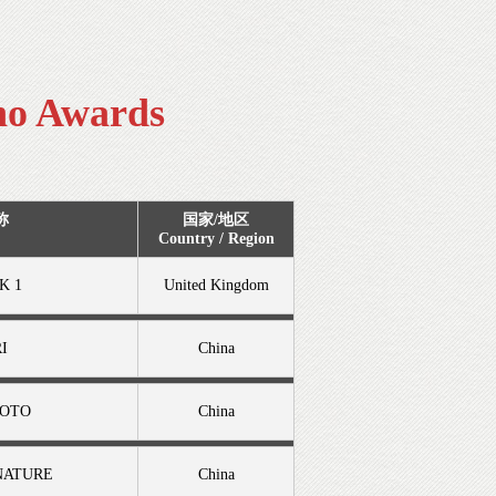
no Awards
称
国家/地区
Country / Region
K 1
United Kingdom
I
China
HOTO
China
NATURE
China