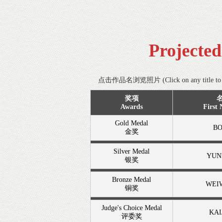
Projecte
点击作品名浏览照片 (Click on any title to s
奖项
Awards
First
Gold Medal
B
金奖
Silver Medal
YUN
银奖
Bronze Medal
WEI
铜奖
Judge's Choice Medal
KAI
评委奖