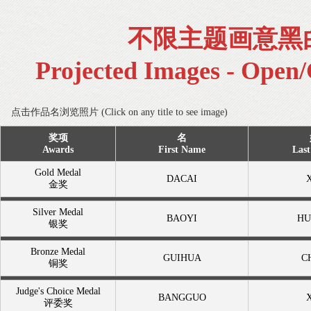
不限主题画意黑
Projected Images - Open
点击作品名浏览照片 (Click on any title to see image)
奖项
名
Awards
First Name
Las
Gold Medal
DACAI
金奖
Silver Medal
BAOYI
HU
银奖
Bronze Medal
GUIHUA
C
铜奖
Judge's Choice Medal
BANGGUO
评委奖