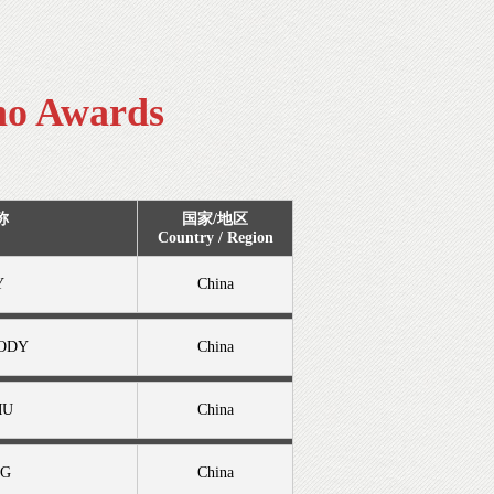
no Awards
称
国家/地区
Country / Region
Y
China
ODY
China
MU
China
NG
China