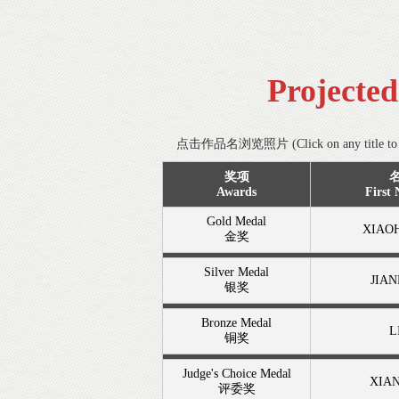
Projecte
点击作品名浏览照片 (Click on any title to s
奖项
Awards
First
Gold Medal
XIAO
金奖
Silver Medal
JIA
银奖
Bronze Medal
L
铜奖
Judge's Choice Medal
XIA
评委奖