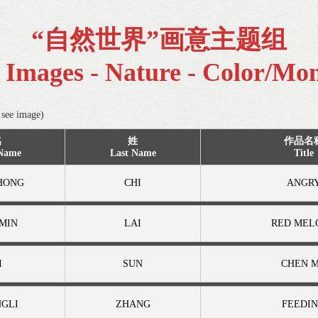
“自然世界”画意主题组
d Images - Nature - Color/Mo
ee image)
名
姓
作品名
 Name
Last Name
Title
HONG
CHI
ANGR
NMIN
LAI
RED MEL
I
SUN
CHEN 
NGLI
ZHANG
FEEDI