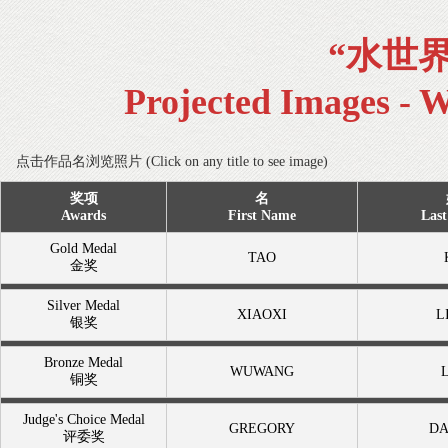
“水世
Projected Images - 
点击作品名浏览照片 (Click on any title to see image)
奖项
名
Awards
First Name
Las
Gold Medal
TAO
金奖
Silver Medal
XIAOXI
L
银奖
Bronze Medal
WUWANG
铜奖
Judge's Choice Medal
GREGORY
D
评委奖