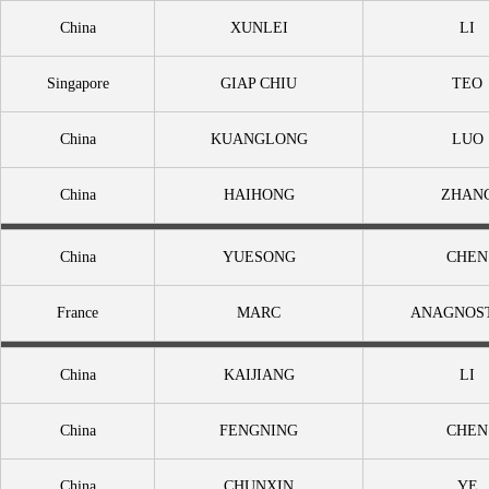
China
XUNLEI
LI
Singapore
GIAP CHIU
TEO
China
KUANGLONG
LUO
China
HAIHONG
ZHAN
China
YUESONG
CHEN
France
MARC
ANAGNOST
China
KAIJIANG
LI
China
FENGNING
CHEN
China
CHUNXIN
YE