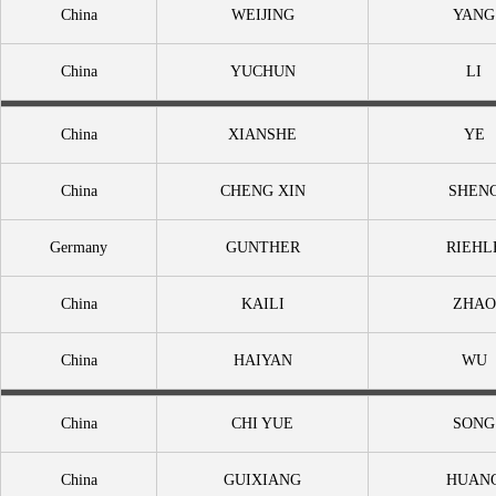
China
WEIJING
YANG
China
YUCHUN
LI
China
XIANSHE
YE
China
CHENG XIN
SHEN
Germany
GUNTHER
RIEHL
China
KAILI
ZHAO
China
HAIYAN
WU
China
CHI YUE
SONG
China
GUIXIANG
HUAN