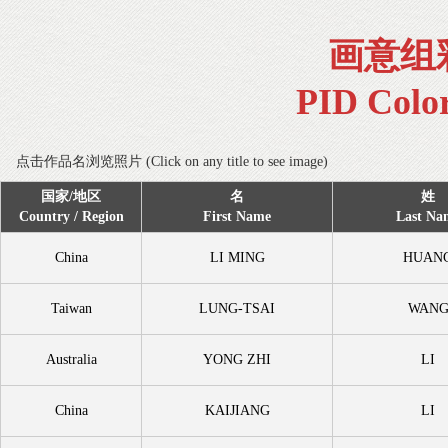
画意组
PID Colo
点击作品名浏览照片 (Click on any title to see image)
国家/地区
名
姓
Country / Region
First Name
Last Na
China
LI MING
HUAN
Taiwan
LUNG-TSAI
WAN
Australia
YONG ZHI
LI
China
KAIJIANG
LI