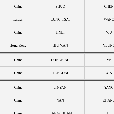
China
SHUO
CHEN
Taiwan
LUNG-TSAI
WAN
China
JINLI
WU
Hong Kong
HIU WAN
YEUN
China
HONGBING
YE
China
TIANGONG
XIA
China
JINYAN
YANG
China
YAN
ZHAN
China
JIANGCHUAN
LI