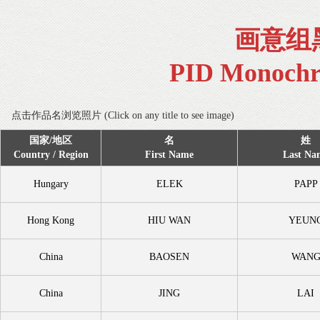
画意组
PID Monochr
点击作品名浏览照片 (Click on any title to see image)
国家/地区
名
姓
Country / Region
First Name
Last Na
Hungary
ELEK
PAPP
Hong Kong
HIU WAN
YEUN
China
BAOSEN
WAN
China
JING
LAI