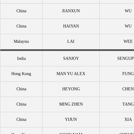
China
JIANXUN
WU
China
HAIYAN
WU
Malaysia
LAI
WEE
India
SANJOY
SENGUP
Hong Kong
MAN YU ALEX
FUNG
China
HEYONG
CHEN
China
MING ZHEN
TANG
China
YIJUN
XIA