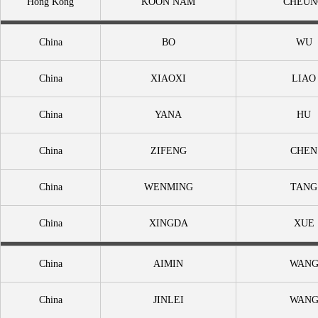
Hong Kong
KOON NAM
CHEUN
China
BO
WU
China
XIAOXI
LIAO
China
YANA
HU
China
ZIFENG
CHEN
China
WENMING
TANG
China
XINGDA
XUE
China
AIMIN
WAN
China
JINLEI
WAN